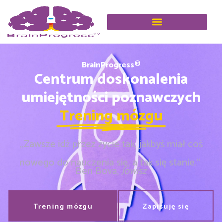
BrainProgress®
Centrum doskonalenia
umiejętności poznawczych
Trening mózgu
„Zawsze idź przez życie tak, jakbyś miał coś
nowego do nauczenia się, a tak się stanie.”
Ben Bova,
Jowisz
Trening mózgu
Zapisuję się