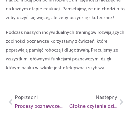
nauce, mogą pomóc im rozwijać umiejętności niezbędne
na każdym etapie edukacji. Pamiętajmy, że nie chodzi o to,
żeby uczyć się więcej, ale żeby uczyć się skutecznie.!
Podczas naszych indywidualnych treningów rozwijających
zdolności poznawcze korzystamy z ćwiczeń, które
poprawiają pamięć roboczą i długotrwałą. Pracujemy ze
wszystkimi głównymi funkcjami poznawczymi dzięki
którym nauka w szkole jest efektywna i szybsza.
Poprzedni
Następny
Procesy poznawcze u dzieci – Jak wpływają na rozwój i naukę?
Głośne czytanie dzieciom – korzyści płynące z głośnego czytania dzieciom